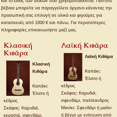
και το είδος των υλικών που χρησιμοποιούνται. Πάντοτε
βέβαια μπορείτε να παραγγείλετε όργανο κάνοντας την
προσωπική σας επιλογή σε υλικά και φιγούρες για
κατασκευές από 1000 € και πάνω. Για περισσότερες
πληροφορίες επικοινωνήστε μαζί μας.
Κλασική
Λαϊκή Κιθάρα
Κιθάρα
Λαϊκή Κιθάρα
Κλασική
Καπάκι:
Κιθάρα
Έλατο ή
κέδρος
Καπάκι:
Σκάφος: Καρυδιά,
Έλατο ή
σφενδάμι, παλίσανδρος
κέδρος
Μανίκι: Σφενδάμι ή μαόνι
Σκάφος: Καρυδιά,
ή βέγγε με ενίσχυση από
κερασιά, σφενδάμι,