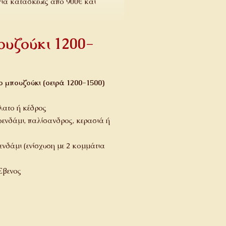
για κατασκευές από 900€ και
υζούκι 1200-
 μπουζούκι (σειρά 1200-1500)
λατο ή κέδρος
ενδάμι, παλίσανδρος, κερασιά ή
ενδάμι (ενίσχυση με 2 κομμάτια
Έβενος