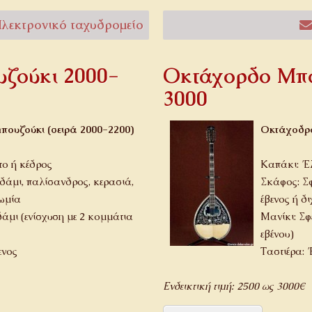
λεκτρονικό ταχυδρομείο
ζούκι 2000-
Οκτάχορδο Μπο
3000
πουζούκι (σειρά 2000-2200)
Οκτάχοδρο
ο ή κέδρος
Καπάκι: Έ
δάμι, παλίσανδρος, κερασιά,
Σκάφος: Σφ
ρωμία
έβενος ή δ
δάμι (ενίσχυση με 2 κομμάτια
Μανίκι: Σφ
εβένου)
ενος
Ταστιέρα: 
Ενδεικτική τιμή: 2500 ως 3000€