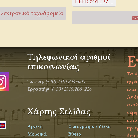
ΠΕΡΙΣΣΌΤΕΡΑ...
λεκτρονικό ταχυδρομείο
Τηλεφωνικοί αριθμοί
Ε
α
επικοινωνίας
Τα ό
Έκθεση:
(+30)
2310.204-606
εγγύη
Εργαστήρι:
(+30) 2310.206-226
ελατ
Αν δ
αναλ
Χάρτης Σελίδας
σύμφ
κατα
Αρχική
Φωτογραφικό Υλικό
την ε
Μουσικά
Βίντεο
δημι