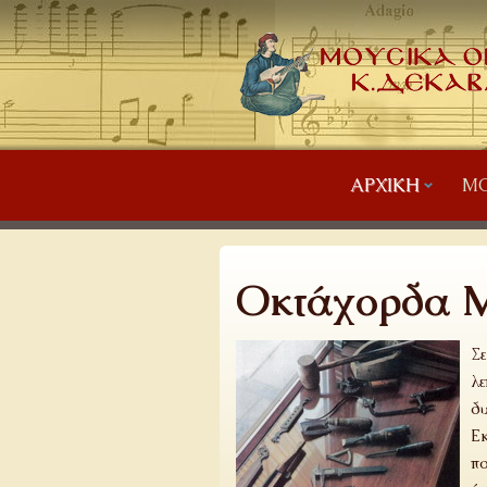
ΑΡΧΙΚΉ
ΜΟ
Οκτάχορδα 
Σε
λε
δυ
Εκ
πο