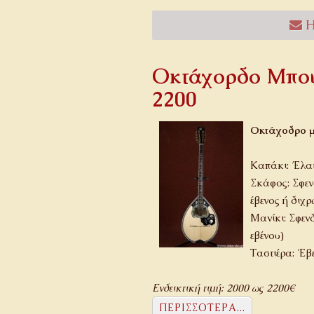
Η
Οκτάχορδο Μπου
2200
Οκτάχοδρο μ
Καπάκι: Έλατ
Σκάφος: Σφεν
έβενος ή διχ
Μανίκι: Σφεν
εβένου)
Ταστιέρα: Έβ
Ενδεικτική τιμή: 2000 ως 2200€
ΠΕΡΙΣΣΌΤΕΡΑ...