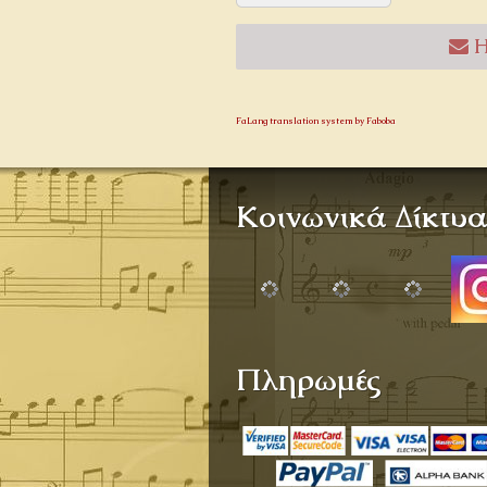
Η
FaLang translation system by Faboba
Κοινωνικά Δίκτυ
Πληρωμές