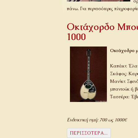
όρ
πάνω. Για περισσότερες πληροφορίε
Οκτάχορδο Μπου
1000
Οκτάχοδρο μ
Καπάκι: Έλατ
Σκάφος: Καρ
Μανίκι: Σφεν
μπαντούκ ή β
Ταστιέρα: Έβ
Ενδεικτική τιμή: 700 ως 1000€
ΠΕΡΙΣΣΌΤΕΡΑ...