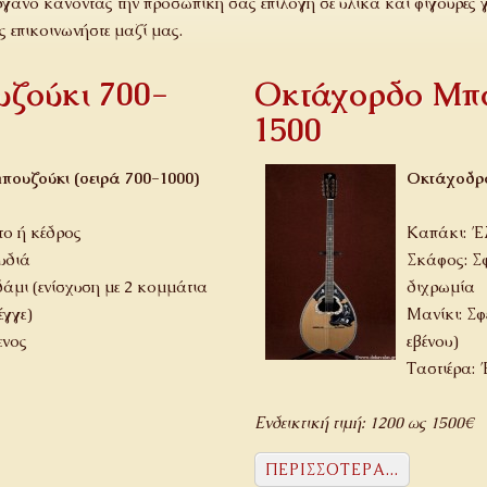
γανο κάνοντας την προσωπική σας επιλογή σε υλικά και φιγούρες 
ς επικοινωνήστε μαζί μας.
ζούκι 700-
Οκτάχορδο Μπο
1500
πουζούκι (σειρά 700-1000)
Οκτάχοδρο
ο ή κέδρος
Καπάκι: Έ
υδιά
Σκάφος: Σφ
δάμι (ενίσχυση με 2 κομμάτια
διχρωμία
έγγε)
Μανίκι: Σφ
ενος
εβένου)
Ταστιέρα: 
Ενδεικτική τιμή: 1200 ως 1500€
ΠΕΡΙΣΣΌΤΕΡΑ...