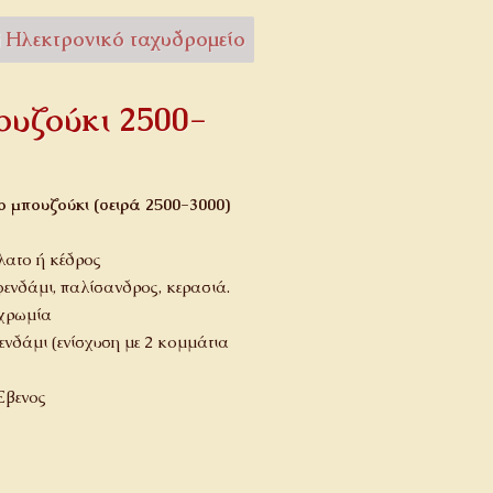
Ηλεκτρονικό ταχυδρομείο
υζούκι 2500-
 μπουζούκι (σειρά 2500-3000)
λατο ή κέδρος
ενδάμι, παλίσανδρος, κερασιά.
ιχρωμία
ενδάμι (ενίσχυση με 2 κομμάτια
Έβενος