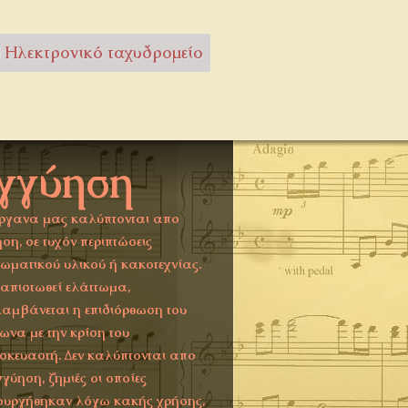
Ηλεκτρονικό ταχυδρομείο
γγύηση
ργανα μας καλύπτονται απο
ση, σε τυχόν περιπτώσεις
τωματικού υλικού ή κακοτεχνίας.
ιαπιστωθεί ελάττωμα,
αμβάνεται η επιδιόρθωση του
ωνα με την κρίση του
σκευαστή. Δεν καλύπτονται απο
γγύηση, ζημιές οι οποίες
ουργήθηκαν λόγω κακής χρήσης,