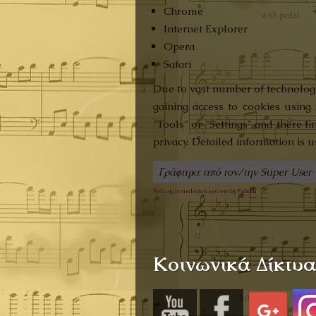
Chrome
Internet Explorer
Opera
Safari
Due to vast number of technologic
gaining access to cookies using 
"Tools" or "Settings" and there f
privacy. Detailed information is 
Γράφτηκε από τον/την Super User
FaLang translation system by Faboba
Κοινωνικά Δίκτυ