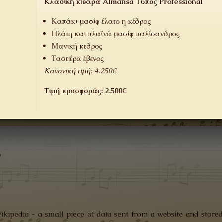
Κλασική κιθάρα Almansa Τύπος Professional
Καπάκι μασίφ έλατο η κέδρος
Πλάτη και πλαϊνά μασίφ παλίσανδρος
Μανική κεδρος
Ταστιέρα έβενος
Κανονική τιμή: 4.250€
Τιμή προσφοράς: 2.500€
y
Wikipedia - a small piece of data sent from a website and store