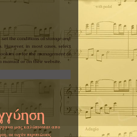
 set the conditions of storage and
m. However, in most cases, select
r cookies or for the management of
a manual or on their website.
γγύηση
ργανα μας καλύπτονται απο
ση, σε τυχόν περιπτώσεις