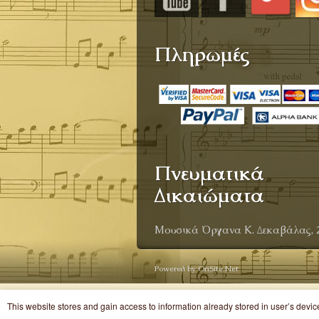
Πληρωμές
Πνευματικά
Δικαιώματα
Μουσικά Όργανα Κ. Δεκαβάλας, 
Powered by OnSite.Net
This website stores and gain access to information already stored in user’s devi