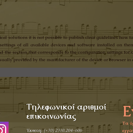
al solutions it is not possible to publish clear guidelines how to
settings of all available devices and software installed on the
ind the section that corresponds to the configuration settings fo
usually provided by the manufacturer of the device or browser in 
Τηλεφωνικοί αριθμοί
Ε
α
επικοινωνίας
Τα ό
Έκθεση:
(+30)
2310.204-606
εγγύη