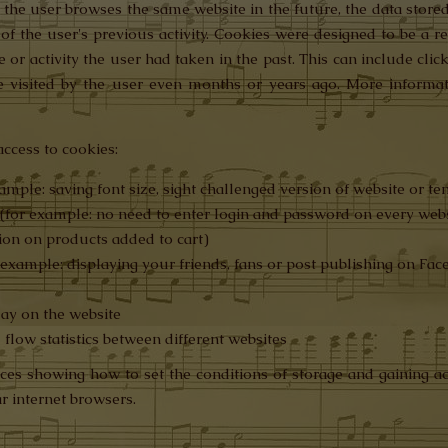
the user browses the same website in the future, the data stored
 of the user's previous activity. Cookies were designed to be a 
or activity the user had taken in the past. This can include click
 visited by the user even months or years ago. More informat
ccess to cookies:
ample: saving font size, sight challenged version of website or t
s (for example: no need to enter login and password on every web
tion on products added to cart)
r example: displaying your friends, fans or post publishing on Fa
lay on the website
d flow statistics between different websites
ces showing how to set the conditions of storage and gaining ac
r internet browsers.