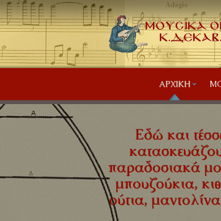
ΑΡΧΙΚΉ
ΜΟ
Εδώ και τέσσε
κατασκευάζου
παραδοσιακά μο
μπουζούκια, κιθ
ούτια, μαντολίνα