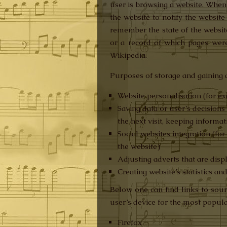
user is browsing a website. When 
the website to notify the website
remember the state of the website 
or a record of which pages were
Wikipedia.
Purposes of storage and gaining a
Website personalisation (for ex
Saving data or user’s decision
the next visit, keeping informa
Social websites integration (fo
the website)
Adjusting adverts that are disp
Creating website’s statistics an
Below one can find links to sour
user’s device for the most popula
Firefox