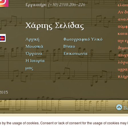
Εργαστήρι:
(+30) 2310.206-226
ελατ
Αν δ
αναλ
Χάρτης Σελίδας
σύμφ
κατα
Αρχική
Φωτογραφικό Υλικό
την ε
Μουσικά
Βίντεο
δημι
Όργανα
Επικοινωνία
ατυχ
Η Ιστορία
λόγω
μας
υγρα
πληρ
2015
B
ce by the usage of cookies. Consent or lack of consent for the usage of cookies ma