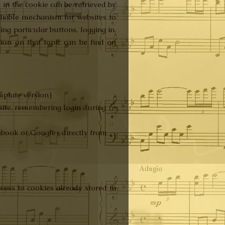
 in the cookie can be retrieved by
reliable mechanism for websites to
ing particular buttons, logging in,
ion on that topic can be find on
emplate version)
site, remembering login during
cebook or Google+ directly from
cess to cookies already stored in