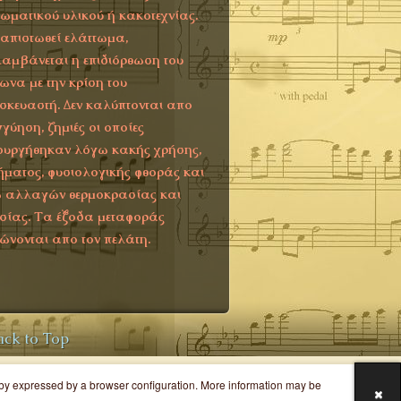
τωματικού υλικού ή κακοτεχνίας.
ιαπιστωθεί ελάττωμα,
αμβάνεται η επιδιόρθωση του
ωνα με την κρίση του
σκευαστή. Δεν καλύπτονται απο
γγύηση, ζημιές οι οποίες
ουργήθηκαν λόγω κακής χρήσης,
ήματος, φυσιολογικής φθοράς και
 αλλαγών θερμοκρασίας και
σίας. Τα έξοδα μεταφοράς
ώνονται απο τον πελάτη.
ack to Top
y by expressed by a browser configuration. More information may be