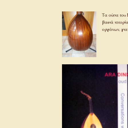
Τα ούτια του 
βαθιά ιστορί
οργάνων, γιατ