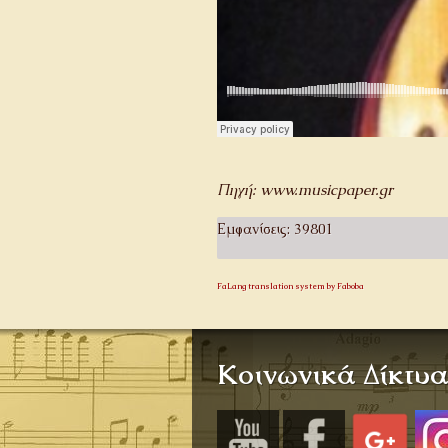
Πηγή: www.musicpaper.gr
Εμφανίσεις: 39801
FaLang translation system by Faboba
Κοινωνικά Δίκτυ