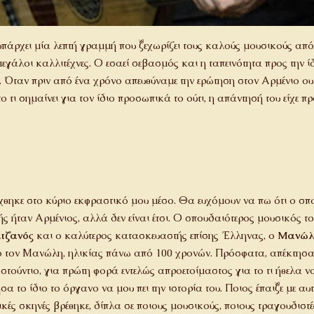
πάρχει μία λεπτή γραμμή που ξεχωρίζει τους καλούς μουσικούς από
γάλοι καλλιτέχνες. Ο εσαεί σεβασμός και η ταπεινότητα προς την ίδ
 Όταν πριν από ένα χρόνο απευθύναμε την ερώτηση στον Αρμένιο ου
ο τι σημαίνει για τον ίδιο προσωπικά το ούτι, η απάντησή του είχε προ
ίχθηκε στο κύριο εκφραστικό μου μέσο. Θα ευχόμουν να πω ότι ο σπ
ς ήταν Αρμένιος, αλλά δεν είναι έτσι. Ο σπουδαιότερος μουσικός τ
τζανός
και ο καλύτερος κατασκευαστής επίσης Έλληνας, ο
Μανώλη
ό τον Μανώλη, ηλικίας πάνω από 100 χρονών. Πρόσφατα, απέκτησα έ
 στούντιο, για πρώτη φορά εντελώς απροετοίμαστος για το τι ήθελα
α το ίδιο το όργανο να μου πει την ιστορία του. Ποιος έπαιξε με αυτ
ικές σκηνές βρέθηκε, δίπλα σε ποιους μουσικούς, ποιους τραγουδιστέ