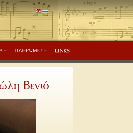
Α
ΠΛΗΡΩΜΈΣ
LINKS
ώλη Βενιό