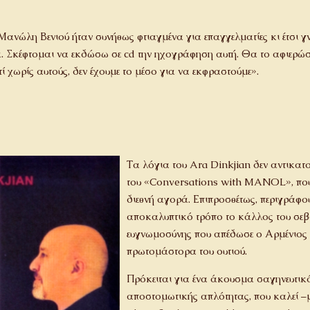
Μανώλη Βενιού ήταν συνήθως φτιαγμένα για επαγγελματίες κι έτσι γ
α. Σκέφτομαι να εκδώσω σε cd την ηχογράφηση αυτή. Θα το αφιερ
ί χωρίς αυτούς, δεν έχουμε το μέσο για να εκφραστούμε».
Τα λόγια του Ara Dinkjian δεν αντικα
του «Conversations with MANOL», που 
διεθνή αγορά. Επιπροσθέτως, περιγράφου
αποκαλυπτικό τρόπο το κάλλος του σεβ
ευγνωμοσύνης που απέδωσε ο Αρμένιος
πρωτομάστορα του ουτιού.
Πρόκειται για ένα άκουσμα σαγηνευτικ
αποστομωτικής απλότητας, που καλεί –μ