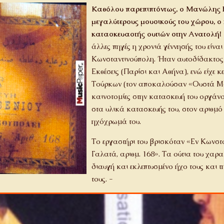
Καθόλου παρεπιπτόντως, ο Μανώλης Βε
μεγαλύτερους μουσικούς του χώρου, ο 
κατασκευαστής ουτιών στην Ανατολή!
άλλες πηγές η χρονιά γέννησής του είναι
Κωνσταντινούπολη. Ήταν αυτοδίδακτος κα
Εκθέσεις (Παρίσι και Αθήνα), ενώ είχε 
Τούρκων (τον αποκαλούσαν «Ουστά Μ
καινοτομίες στην κατασκευή του οργάνο
στα υλικά κατασκευής του, στον αριθμό
ηχόχρωμά του.
Το εργαστήρι του βρισκόταν «Εν Κωνστα
Γαλατά, αριθμ. 168». Τα ούτια του χαρα
διαυγή και εκλεπτυσμένο ήχο τους και 
τους. -