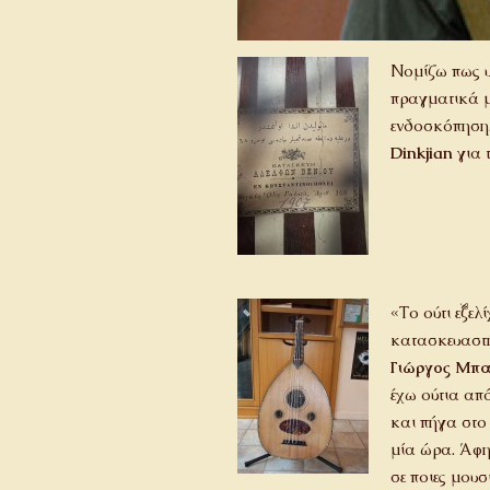
Νομίζω πως υ
πραγματικά με
ενδοσκόπηση.
Dinkjian
για τ
«Το ούτι εξελ
κατασκευαστή
Γιώργος Μπα
έχω ούτια απ
και πήγα στο
μία ώρα. Άφησ
σε ποιες μουσ