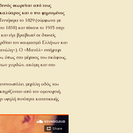
νιός θεωρείται από τους
καλύτερος και ο πιο φημισμένος
Γεννήθηκε το 1829 (σύμφωνα με
 το 1838) και πέθανε το 1915 στην
ι είχε βραβευτεί σε διεθνείς
κερδίσει τον θαυμασμό Ελλήνων και
ανώλη»). Ο «Μανόλ» εισήγαγε
υ, όπως στο μέγεθος του σκάφους,
 των χορδών, ακόμη και στο
ντινουπόλει, μεγάλη οδός του
κτηρίζονται από τον ομοιογενή,
την υψηλή ποιότητα κατασκευής