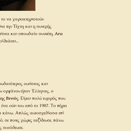
 το να χαρακτηριστούν
ια την Τέχνη και η συνεχής
τίστα και σπουδαίο συνθέτη,
Ara
ϊδεάσει...
ουδαιότερος ουτίστας και
ου οργάνου ήταν Έλληνας, ο
ς Βενιός
. Είμαι πολύ τυχερός που
να ούτι του από το 1907. Το πήρα
 να κάνω. Απλώς αυτοσχεδίασα επί
ό, σε ποιες χώρες ταξίδευσε, πάνω
ς συνόδευσε.