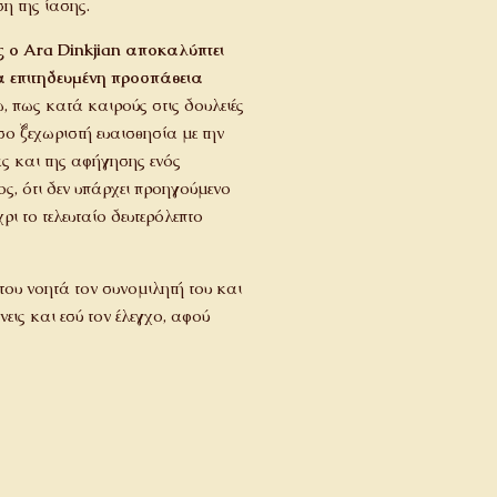
η της ίασης.
ς ο Ara Dinkjian αποκαλύπτει
ία επιτηδευμένη προσπάθεια
 πως κατά καιρούς στις δουλειές
όσο ξεχωριστή ευαισθησία με την
ας και της αφήγησης ενός
ς, ότι δεν υπάρχει προηγούμενο
ι το τελευταίο δευτερόλεπτο
 του νοητά τον συνομιλητή του και
εις και εσύ τον έλεγχο, αφού