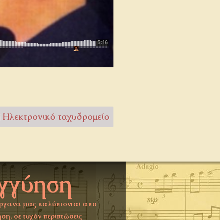
Ηλεκτρονικό ταχυδρομείο
γγύηση
ργανα μας καλύπτονται απο
ση, σε τυχόν περιπτώσεις