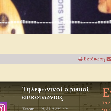
Εκτύπωση
Τηλεφωνικοί αριθμοί
Ε
α
επικοινωνίας
Τα ό
Έκθεση:
(+30)
2310.204-606
εγγύη