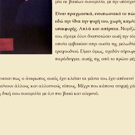
μία εκ βαθέων συνομιλία, με την υπόσχεσ
Είναι πραγματικά, εντυπωσιακό το πώ
εδώ την ίδια την ψυχή του, χωρίς καμ
υπεκφυγής. Απλά και απέριττα.
Νομίζω,
του, είχαμε όλοι διαπιστώσει αυτή την τ
οποία εμβαθύνει στην ουσία της μελωδί
τραγουδιού. Είμαι όμως, σχεδόν σίγουρο
παράδειγμα, αυτής της από το πρώτο μέχρ
εσαι πως ο άνθρωπος αυτός έχει κλείσει τα μάτια του, έχει απέναντί
αίνουν άλλους και αλλοτινούς τόπους. Μέχρι που κάποια στιγμή χάν
 δική σου συνομιλία με ό,τι πιο βαθύ και αληθινό.