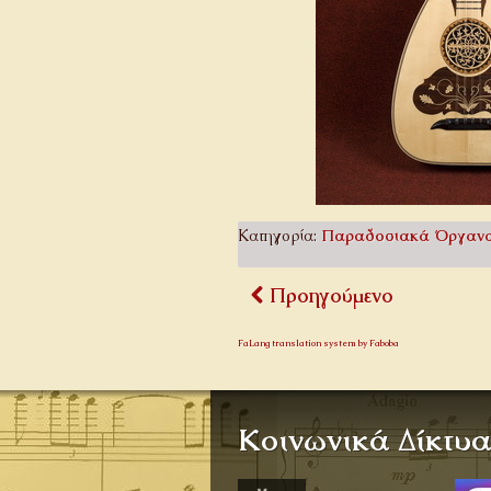
Κατηγορία:
Παραδοσιακά Όργαν
Προηγούμενο
FaLang translation system by Faboba
Κοινωνικά Δίκτυ