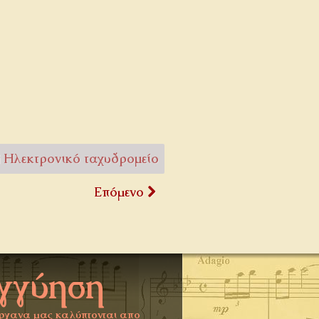
Ηλεκτρονικό ταχυδρομείο
Επόμενο
γγύηση
ργανα μας καλύπτονται απο