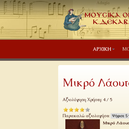
ΑΡΧΙΚΉ
ΜΟ
Μικρό Λάουτ
Αξιολόγηση Χρήστη:
4
/
5
Παρακαλώ αξιολογήστε
Μικρό Λάου