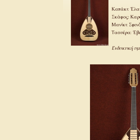
Καπάκι: Έλατ
Σκάφος: Καρυ
Μανίκι: Σφενδ
Ταστιέρα: Έβ
Ενδεικτική τι