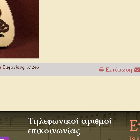
α
Εμφανίσεις: 37245
Εκτύπωση
Τηλεφωνικοί αριθμοί
Ε
α
επικοινωνίας
Τα ό