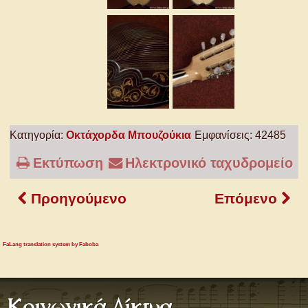
Κατηγορία:
Οκτάχορδα Μπουζούκια
Εμφανίσεις: 42485
Εκτύπωση
Ηλεκτρονικό ταχυδρομείο
Προηγούμενο
Επόμενο
FaLang translation system by Faboba
Κοινωνικά Δίκτυα