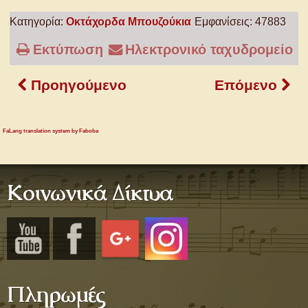
Κατηγορία:
Οκτάχορδα Μπουζούκια
Εμφανίσεις: 47883
Εκτύπωση
Ηλεκτρονικό ταχυδρομείο
Προηγούμενο
Επόμενο
FaLang translation system by Faboba
Κοινωνικά Δίκτυα
Πληρωμές