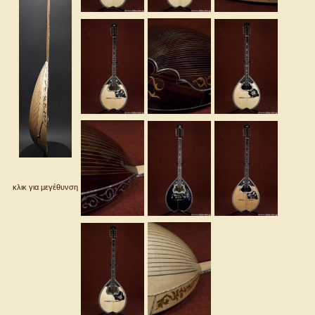
κλικ για μεγέθυνση