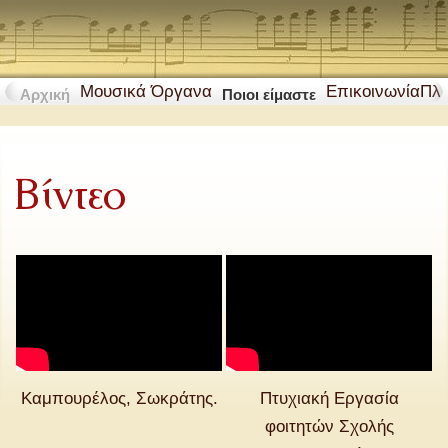
Μουσικά Όργανα
Επικοινωνία
Πλ
Αρχική
Ποιοι είμαστε
Βίντεο
Καμπουρέλος, Σωκράτης.
Πτυχιακή Εργασία
φοιτητών Σχολής