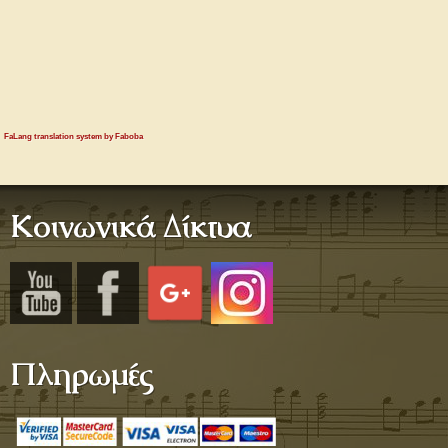
FaLang translation system by Faboba
Κοινωνικά Δίκτυα
Πληρωμές