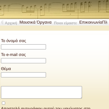
Μουσικά Όργανα
Επικοινωνία
Πλ
Αρχική
Ποιοι είμαστε
Το όνομά σας
Το e-mail σας
Θέμα
Αποστολή αντιγράφου αυτού του μηνύματος στη