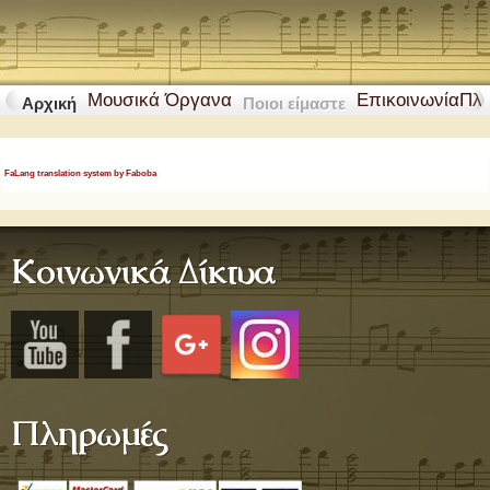
Μουσικά Όργανα
Επικοινωνία
Πλ
Αρχική
Ποιοι είμαστε
FaLang translation system by Faboba
Κοινωνικά Δίκτυα
Πληρωμές