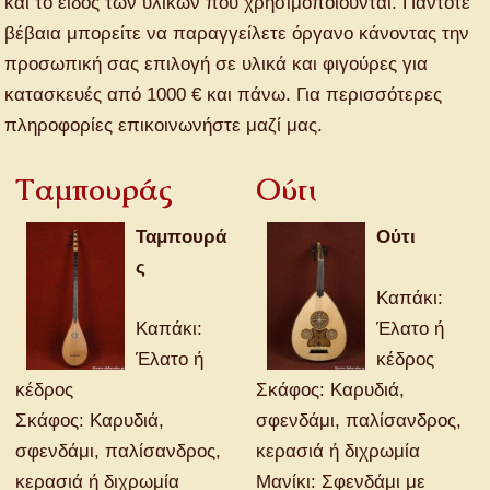
και το είδος των υλικών που χρησιμοποιούνται. Πάντοτε
βέβαια μπορείτε να παραγγείλετε όργανο κάνοντας την
προσωπική σας επιλογή σε υλικά και φιγούρες για
κατασκευές από 1000 € και πάνω. Για περισσότερες
πληροφορίες επικοινωνήστε μαζί μας.
Ταμπουράς
Ούτι
Ταμπουρά
Ούτι
ς
Καπάκι:
Καπάκι:
Έλατο ή
Έλατο ή
κέδρος
κέδρος
Σκάφος: Καρυδιά,
Σκάφος: Καρυδιά,
σφενδάμι, παλίσανδρος,
σφενδάμι, παλίσανδρος,
κερασιά ή διχρωμία
κερασιά ή διχρωμία
Μανίκι: Σφενδάμι με