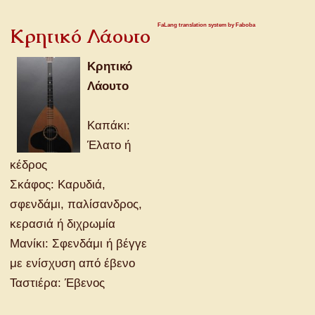
FaLang translation system by Faboba
Κρητικό Λάουτο
Κρητικό
Λάουτο
Καπάκι:
Έλατο ή
κέδρος
Σκάφος: Καρυδιά,
σφενδάμι, παλίσανδρος,
κερασιά ή διχρωμία
Μανίκι: Σφενδάμι ή βέγγε
με ενίσχυση από έβενο
Ταστιέρα: Έβενος