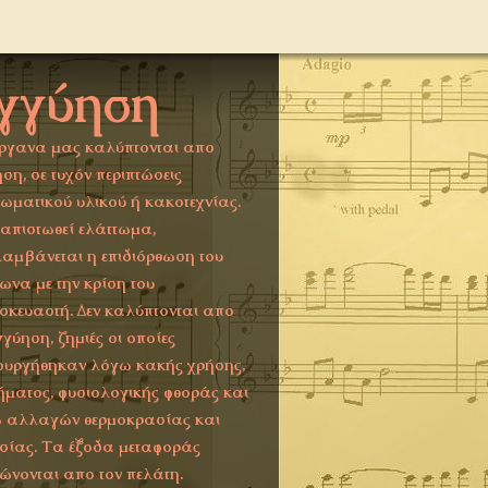
γγύηση
ργανα μας καλύπτονται απο
ση, σε τυχόν περιπτώσεις
τωματικού υλικού ή κακοτεχνίας.
ιαπιστωθεί ελάττωμα,
αμβάνεται η επιδιόρθωση του
ωνα με την κρίση του
σκευαστή. Δεν καλύπτονται απο
γγύηση, ζημιές οι οποίες
ουργήθηκαν λόγω κακής χρήσης,
ήματος, φυσιολογικής φθοράς και
 αλλαγών θερμοκρασίας και
σίας. Τα έξοδα μεταφοράς
ώνονται απο τον πελάτη.