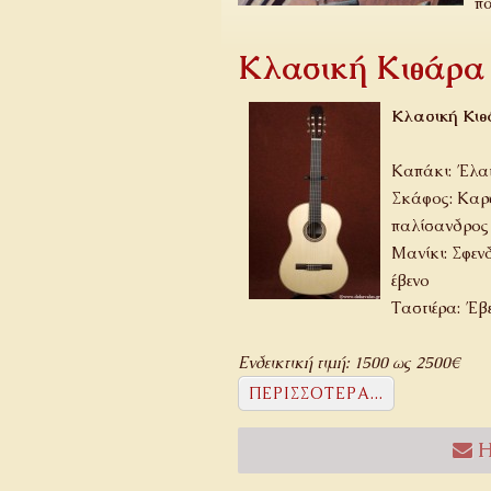
πά
Κλασική Κιθάρα
Κλασική Κι
Καπάκι: Έλατ
Σκάφος: Καρυ
παλίσανδρος
Μανίκι: Σφεν
έβενο
Ταστιέρα: Έβ
Ενδεικτική τιμή: 1500 ως 2500€
ΠΕΡΙΣΣΌΤΕΡΑ...
Η