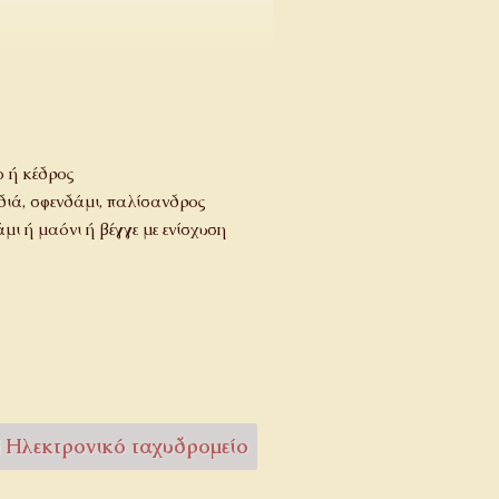
α
 ή κέδρος
ιά, σφενδάμι, παλίσανδρος
μι ή μαόνι ή βέγγε με ενίσχυση
Ηλεκτρονικό ταχυδρομείο