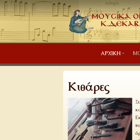
ΑΡΧΙΚΉ
ΜΟ
Κιθάρες
Σε
κα
Εκ
πο
όρ