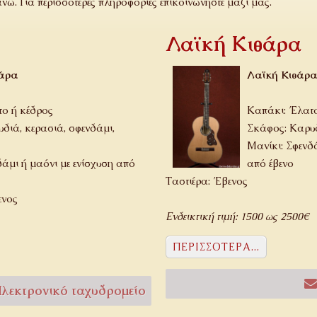
νω. Για περισσότερες πληροφορίες επικοινωνήστε μαζί μας.
Λαϊκή Κιθάρα
θάρα
Λαϊκή Κιθάρ
ο ή κέδρος
Καπάκι: Έλατο
διά, κερασιά, σφενδάμι,
Σκάφος: Καρυδ
Μανίκι: Σφενδά
δάμι ή μαόνι με ενίσχυση από
από έβενο
Ταστιέρα: Έβενος
ενος
Ενδεικτική τιμή: 1500 ως 2500€
ΠΕΡΙΣΣΌΤΕΡΑ...
λεκτρονικό ταχυδρομείο