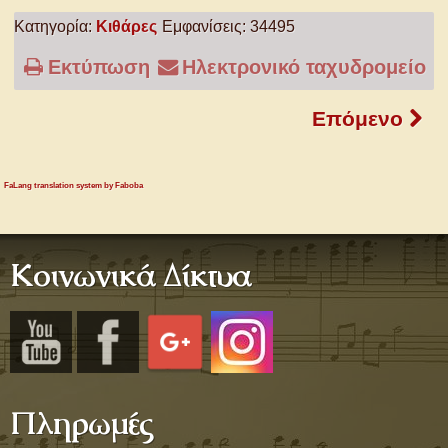
Κατηγορία:
Κιθάρες
Εμφανίσεις: 34495
Εκτύπωση
Ηλεκτρονικό ταχυδρομείο
Επόμενο
FaLang translation system by Faboba
Κοινωνικά Δίκτυα
Πληρωμές