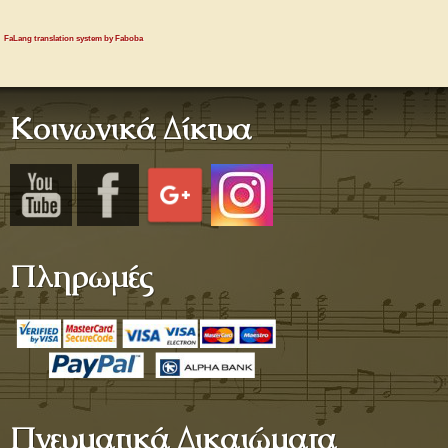
FaLang translation system by Faboba
Κοινωνικά Δίκτυα
Πληρωμές
Πνευματικά Δικαιώματα