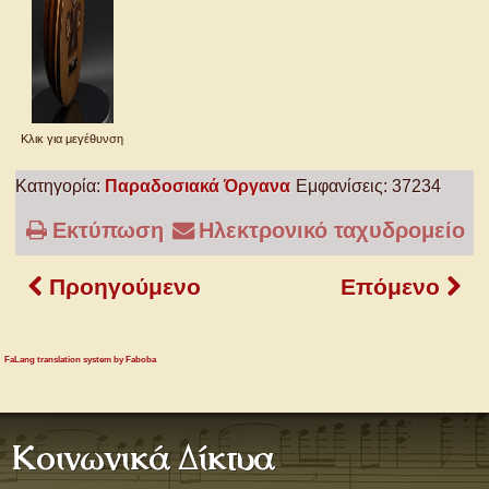
Κλικ για μεγέθυνση
Κατηγορία:
Παραδοσιακά Όργανα
Εμφανίσεις: 37234
Εκτύπωση
Ηλεκτρονικό ταχυδρομείο
Προηγούμενο
Επόμενο
FaLang translation system by Faboba
Κοινωνικά Δίκτυα