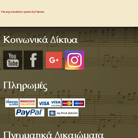
FaLang translation system by Faboba
Κοινωνικά Δίκτυα
Πληρωμές
Πνευματικά Δικαιώματα