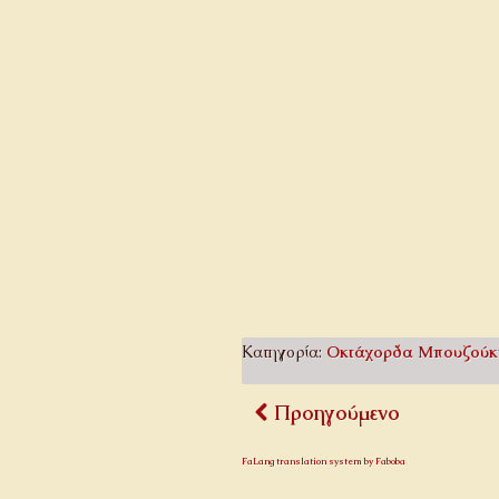
Κατηγορία:
Οκτάχορδα Μπουζούκ
Προηγούμενο
FaLang translation system by Faboba