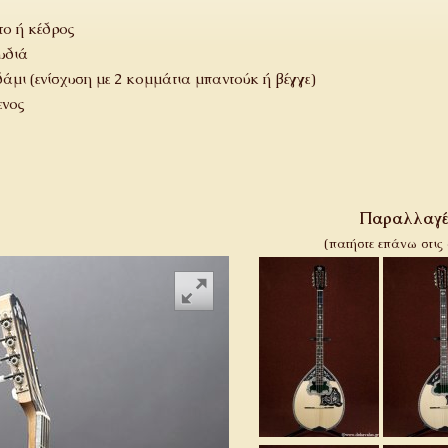
ο ή κέδρος
υδιά
δάμι (ενίσχυση με 2 κομμάτια μπαντούκ ή βέγγε)
ενος
Παραλλαγές
(πατήστε επάνω στις