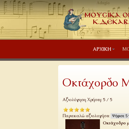
ΑΡΧΙΚΉ
ΜΟ
Οκτάχορδο Μ
Αξιολόγηση Χρήστη:
5
/
5
Παρακαλώ αξιολογήστε
Οκτάχοδρο μ