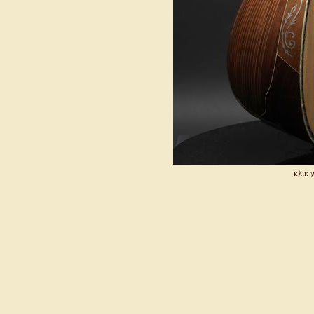
κλικ γ