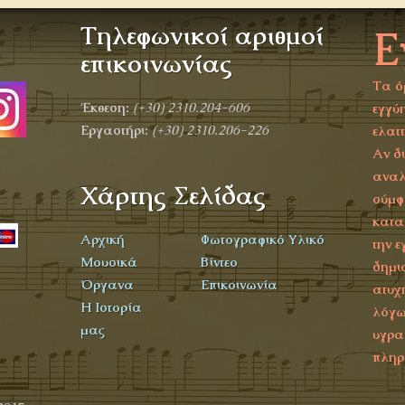
Τηλεφωνικοί αριθμοί
Ε
α
επικοινωνίας
Τα ό
Έκθεση:
(+30)
2310.204-606
εγγύη
Εργαστήρι:
(+30) 2310.206-226
ελατ
Αν δ
αναλ
Χάρτης Σελίδας
σύμφ
κατα
Αρχική
Φωτογραφικό Υλικό
την ε
Μουσικά
Βίντεο
δημι
Όργανα
Επικοινωνία
ατυχ
Η Ιστορία
λόγω
μας
υγρα
πληρ