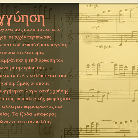
γγύηση
ργανα μας καλύπτονται απο
ση, σε τυχόν περιπτώσεις
τωματικού υλικού ή κακοτεχνίας.
ιαπιστωθεί ελάττωμα,
αμβάνεται η επιδιόρθωση του
ωνα με την κρίση του
σκευαστή. Δεν καλύπτονται απο
γγύηση, ζημιές οι οποίες
ουργήθηκαν λόγω κακής χρήσης,
ήματος, φυσιολογικής φθοράς και
 αλλαγών θερμοκρασίας και
σίας. Τα έξοδα μεταφοράς
ώνονται απο τον πελάτη.